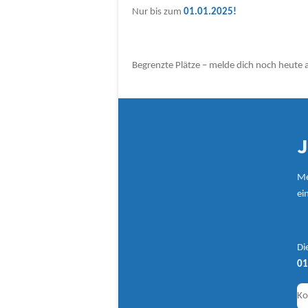
Nur bis zum
01.01.2025!
Begrenzte Plätze – melde dich noch heute a
J
Me
ei
Di
01
Ko