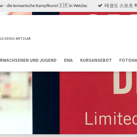
r - die koreanische Kampfkunst 🇰🇷 in Wetzlar.
태권도 스포츠 학
E SEOUL WETZLAR
ERWACHSENEN UND JUGEND
DNA
KURSANGEBOT
FOTOHA